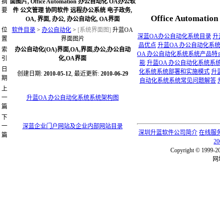
摘
面图片, Office Automation 办公自动化 OA办公软
要
件 公文管理 协同软件 远程办公系统 电子政务,
Office Auto
OA, 界面, 办公, 办公自动化, OA界面
位
软件目录
>
办公自动化
>
[系统界面图]
升蓝OA
深蓝OA办公自动化系统目录
升
置
界面图片
品优点
升蓝OA 办公自动化系
索
办公自动化(OA)界面,OA,界面,办公,办公自动
OA 办公自动化系统系统产品特
引
化,OA界面
能
升蓝OA 办公自动化系统系
日
化系统系统部署和实施模式
升
创建日期:
2010-05-12
, 最近更新:
2010-06-29
期
自动化系统系统常见问题解答
上
一
升蓝OA 办公自动化系统系统架构图
篇
下
一
深蓝企业门户网站及企业内部网站目录
深圳升蓝软件公司简介
在线服
篇
20
Copyright © 
网